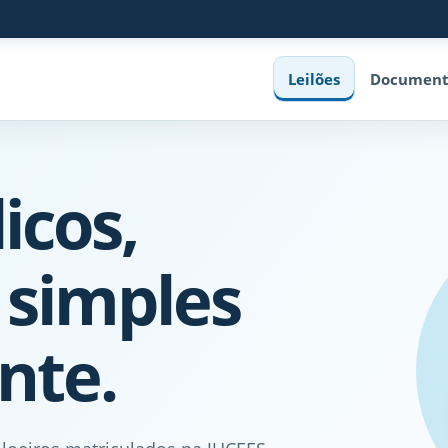
Leilões
Document
icos,
 simples
nte.